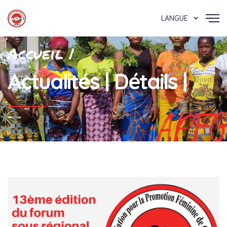
LANGUE
Accueil |
Actualités | Détails |
APFG